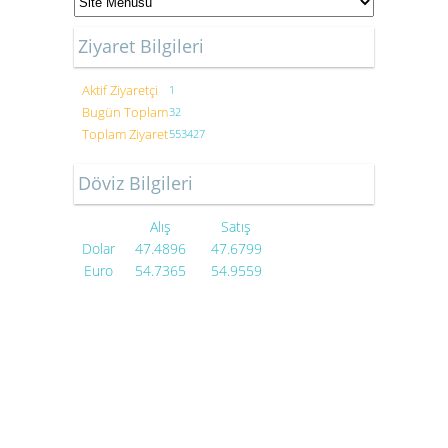
Ziyaret Bilgileri
Aktif Ziyaretçi
1
Bugün Toplam
32
Toplam Ziyaret
553427
Döviz Bilgileri
Alış
Satış
Dolar
47.4896
47.6799
Euro
54.7365
54.9559