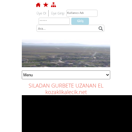
Üye Ol
Üye Girişi
SILADAN
GURBETE UZANAN
EL
kozaklikalecik.net
1
2