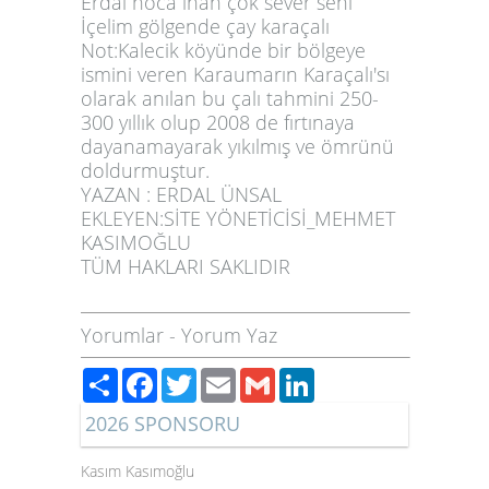
Erdal hoca inan çok sever seni
İçelim gölgende çay karaçalı
Not:Kalecik köyünde bir bölgeye
ismini veren Karaumarın Karaçalı'sı
olarak anılan bu çalı tahmini 250-
300 yıllık olup 2008 de fırtınaya
dayanamayarak yıkılmış ve ömrünü
doldurmuştur.
YAZAN : ERDAL ÜNSAL
EKLEYEN:SİTE YÖNETİCİSİ_MEHMET
KASIMOĞLU
TÜM HAKLARI SAKLIDIR
Yorumlar
-
Yorum Yaz
Paylaş
Facebook
Twitter
Email
Gmail
LinkedIn
2026 SPONSORU
Kasım Kasımoğlu