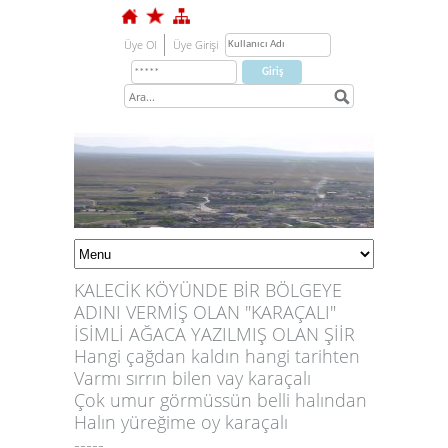
Üye Ol
Üye Girişi
KALECİK KÖYÜNDE BİR BÖLGEYE
ADINI VERMİŞ OLAN "KARAÇALI"
İSİMLİ AĞACA YAZILMIŞ OLAN ŞİİR
Hangi çağdan kaldın hangi tarihten
Varmı sırrın bilen vay karaçalı
Çok umur görmüssün belli halından
1
Halın yüreğime oy karaçalı
-----
2