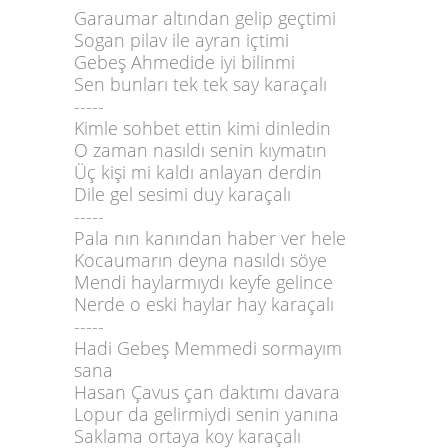
Garaumar altından gelip geçtimi
3
Sogan pilav ile ayran içtimi
4
Gebeş Ahmedide iyi bilinmi
5
Sen bunları tek tek say karaçalı
-----
6
Kimle sohbet ettin kimi dinledin
7
O zaman nasıldı senin kıymatın
Üç kişi mi kaldı anlayan derdin
Dile gel sesimi duy karaçalı
-----
Pala nın kanından haber ver hele
Kocaumarın deyna nasıldı söye
Mendi haylarmıydı keyfe gelince
Nerde o eski haylar hay karaçalı
-----
Hadi Gebeş Memmedi sormayım
sana
Hasan Çavus çan daktımı davara
Lopur da gelirmiydi senin yanına
Saklama ortaya koy karaçalı