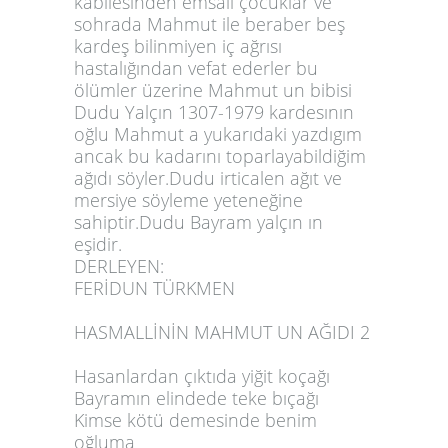
kabilesinden emsali çocuklar ve
sohrada Mahmut ile beraber beş
kardeş bilinmiyen iç ağrısı
hastalığından vefat ederler bu
ölümler üzerine Mahmut un bibisi
Dudu Yalçın 1307-1979 kardesının
oğlu Mahmut a yukarıdaki yazdıgım
ancak bu kadarını toparlayabildiğim
ağıdı söyler.Dudu irticalen ağıt ve
mersiye söyleme yeteneğine
sahiptir.Dudu Bayram yalçın ın
eşidir.
DERLEYEN:
FERİDUN TÜRKMEN
HASMALLİNİN MAHMUT UN AĞIDI 2
Hasanlardan çıktıda yiğit koçağı
Bayramın elindede teke bıçağı
Kimse kötü demesinde benim
oğluma