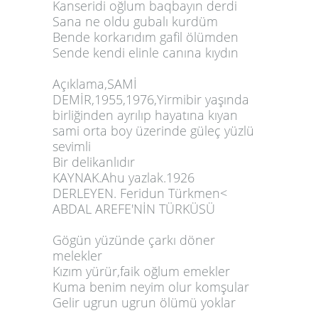
Kanseridi oğlum baqbayın derdi
Sana ne oldu gubalı kurdüm
Bende korkarıdım gafil ölümden
Sende kendi elinle canına kıydın
Açıklama,SAMİ
DEMİR,1955,1976,Yirmibir yaşında
birliğinden ayrılıp hayatına kıyan
sami orta boy üzerinde güleç yüzlü
sevimli
Bir delikanlıdır
KAYNAK.Ahu yazlak.1926
DERLEYEN. Feridun Türkmen<
ABDAL AREFE'NİN TÜRKÜSÜ
Gögün yüzünde çarkı döner
melekler
Kızım yürür,faik oğlum emekler
Kuma benim neyim olur komşular
Gelir ugrun ugrun ölümü yoklar