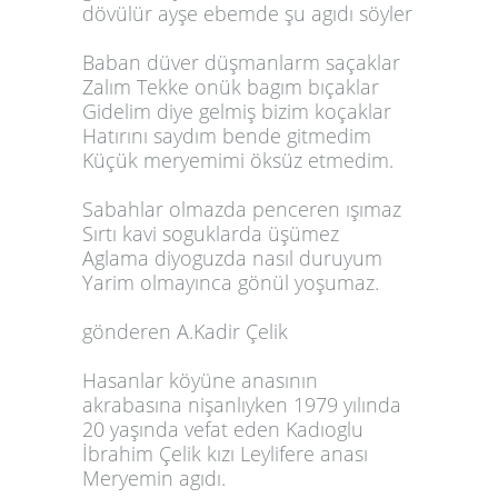
dövülür ayşe ebemde şu agıdı söyler
Baban düver düşmanlarm saçaklar
Zalım Tekke onük bagım bıçaklar
Gidelim diye gelmiş bizim koçaklar
Hatırını saydım bende gitmedim
Küçük meryemimi öksüz etmedim.
Sabahlar olmazda penceren ışımaz
Sırtı kavi soguklarda üşümez
Aglama diyoguzda nasıl duruyum
Yarim olmayınca gönül yoşumaz.
gönderen A.Kadir Çelik
Hasanlar köyüne anasının
akrabasına nişanlıyken 1979 yılında
20 yaşında vefat eden Kadıoglu
İbrahim Çelik kızı Leylifere anası
Meryemin agıdı.