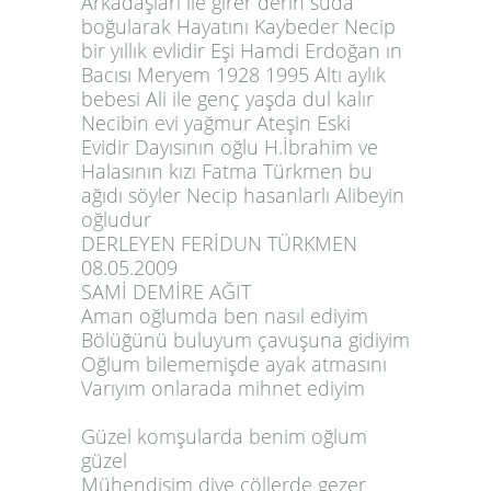
Arkadaşları ile girer derin suda
boğularak Hayatını Kaybeder Necip
bir yıllık evlidir Eşi Hamdi Erdoğan ın
Bacısı Meryem 1928 1995 Altı aylık
bebesi Ali ile genç yaşda dul kalır
Necibin evi yağmur Ateşin Eski
Evidir Dayısının oğlu H.İbrahim ve
Halasının kızı Fatma Türkmen bu
ağıdı söyler Necip hasanlarlı Alibeyin
oğludur
DERLEYEN FERİDUN TÜRKMEN
08.05.2009
SAMİ DEMİRE AĞIT
Aman oğlumda ben nasıl ediyim
Bölüğünü buluyum çavuşuna gidiyim
Oğlum bilememişde ayak atmasını
Varıyım onlarada mihnet ediyim
Güzel komşularda benim oğlum
güzel
Mühendisim diye çöllerde gezer