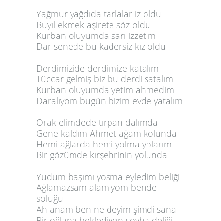
Yağmur yağdıda tarlalar iz oldu
Buyıl ekmek aşirete söz oldu
Kurban oluyumda sarı izzetim
Dar senede bu kadersiz kız oldu
Derdimizide derdimize katalım
Tüccar gelmiş biz bu derdi satalım
Kurban oluyumda yetim ahmedim
Daralıyom bugün bizim evde yatalım
Orak elimdede tırpan dalımda
Gene kaldım Ahmet ağam kolunda
Hemi ağlarda hemi yolma yolarım
Bir gözümde kırşehrinin yolunda
Yudum başımı yosma eyledim beliği
Ağlamazsam alamıyom bende
soluğu
Ah anam ben ne deyim şimdi sana
Bir oğlana beklediyon soyha deliği