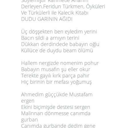
Söylemiştir Rahmetle Anarım
Derleyen.Feridun Türkmen, Öyküleri
Ve Türkülerli ile Kalecik Kitabı
DUDU GARININ AĞIDI
Üç döşşekten ben eyledim yerini
Bacın sildi a arnıyın terini
Dükkan derdindede babayın oğlu
Küllüce de duydu beam ölümü
Hallem nergizde nomenim pohur
Babayın musafın şu eller okur
Terekte gayılı kırk parça pahır
Hiç birinin bir mefası yoğumuş
Ahmedim güççükde Mustafam
ergen
Ekini biçimişde destesi sergen
Malinnan dönmesse canımda
gurban
Canımda gurbande dedim gene