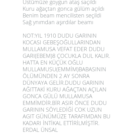
Üstümüze goygun ataş saçıldı
Kuru ağaçtan gonca gülüm açıldı
Benim beam mencilisten seçildi
Sağ ynımdan aşırdılar beamı
NOT:YIL 1910 DUDU GARININ
KOCASI GEBEŞOĞULLARINDAN
MULLAMUSA VEFAT EDER DUDU
GARI(EBEM)8 ÇOCUKLA DUL KALIR.
HATTA EN KÜÇÜK OĞLU
MULLAMUSU(EMMİM)BABASININ
ÖLÜMÜNDEN 2 AY SONRA
DÜNYAYA GELİR.DUDU GARININ
AĞITTAKİ KURU AĞAÇTAN AÇILAN
GONCA GÜLÜ MULLAMUSA
EMMİMDİR.BİR ASIR ÖNCE DUDU
GARININ SÖYLEDİĞİ COK UZUN
AGIT GÜNÜMÜZE TARAFIMDAN BU
KADARI İNTİKAL ETTİRİLMİŞTİR.
ERDAL ÜNSAL