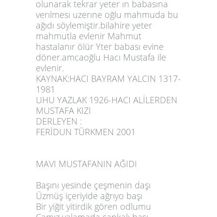
olunarak tekrar yeter ın babasına
verılmesı uzerıne oğlu mahmuda bu
ağıdı söylemiştir.bilahire yeter
mahmutla evlenir Mahmut
hastalanır ölür Yter babası evine
döner.amcaoğlu Hacı Mustafa ile
evlenir.
KAYNAK:HACI BAYRAM YALCIN 1317-
1981
UHU YAZLAK 1926-HACI ALİLERDEN
MUSTAFA KIZI
DERLEYEN :
FERİDUN TÜRKMEN 2001
MAVI MUSTAFANIN AĞIDI
Başını yesinde çeşmenin daşı
Üzmüş içeriyide ağrıyo başı
Bir yiğit yitirdik gören odlumu