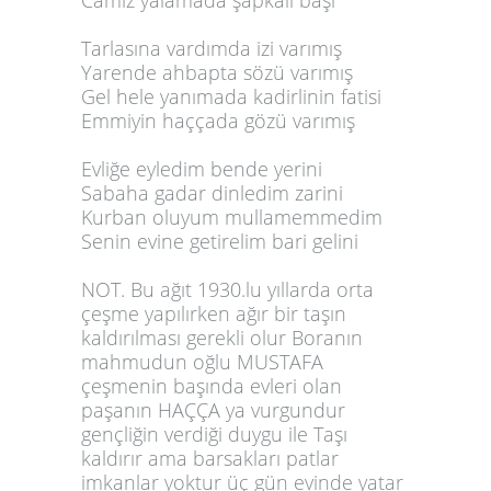
Camız yalamada şapkalı başı
Tarlasına vardımda izi varımış
Yarende ahbapta sözü varımış
Gel hele yanımada kadirlinin fatisi
Emmiyin haççada gözü varımış
Evliğe eyledim bende yerini
Sabaha gadar dinledim zarini
Kurban oluyum mullamemmedim
Senin evine getirelim bari gelini
NOT. Bu ağıt 1930.lu yıllarda orta
çeşme yapılırken ağır bir taşın
kaldırılması gerekli olur Boranın
mahmudun oğlu MUSTAFA
çeşmenin başında evleri olan
paşanın HAÇÇA ya vurgundur
gençliğin verdiği duygu ile Taşı
kaldırır ama barsakları patlar
imkanlar yoktur üç gün evinde yatar