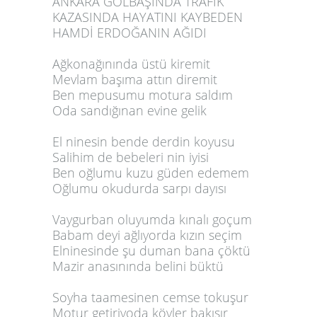
ANKARA GÖLBAŞINDA TRAFİK
KAZASINDA HAYATINI KAYBEDEN
HAMDİ ERDOĞANIN AĞIDI
Ağkonağınında üstü kiremit
Mevlam başıma attın diremit
Ben mepusumu motura saldım
Oda sandığınan evine gelik
El ninesin bende derdin koyusu
Salihim de bebeleri nin iyisi
Ben oğlumu kuzu güden edemem
Oğlumu okudurda sarpı dayısı
Vaygurban oluyumda kınalı goçum
Babam deyi ağlıyorda kızın seçim
Elninesinde şu duman bana çöktü
Mazir anasınında belini büktü
Soyha taamesinen cemse tokuşur
Motur getiriyoda köyler bakışır