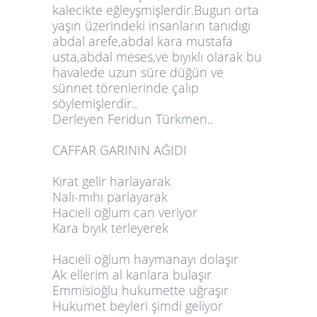
kalecikte eğleyşmişlerdir.Bugun orta
yaşın üzerindeki insanların tanıdıgı
abdal arefe,abdal kara mustafa
usta,abdal meses,ve bıyıklı olarak bu
havalede uzun süre düğün ve
sünnet törenlerinde çalıp
söylemişlerdir..
Derleyen Feridun Türkmen..
CAFFAR GARININ AĞIDI
Kırat gelir harlayarak
Nalı-mıhı parlayarak
Hacıeli oğlum can veriyor
Kara bıyık terleyerek
Hacıeli oğlum haymanayı dolaşır
Ak ellerim al kanlara bulaşır
Emmisioğlu hukumette uğraşır
Hukumet beyleri şimdi geliyor