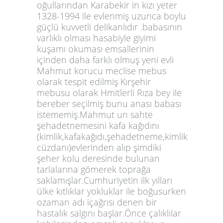
oğullarından Karabekir in kızı yeter
1328-1994 ile evlenmiş uzunca boylu
güçlü kuvvetli delikanlıdır .babasının
varlıklı olması hasabiyle giyimi
kuşamı okuması emsallerinin
içinden daha farklı olmuş yeni evli
Mahmut korucu meclise mebus
olarak tespit edilmiş Kırşehir
mebusu olarak Hmitlerli Rıza bey ile
bereber seçilmiş bunu anası babası
istememiş.Mahmut un sahte
şehadetnemesini kafa kağıdını
(kimlik,kafakağıdı,şehadetneme,kimlik
cüzdanı)evlerinden alıp şimdiki
şeher kolu deresinde bulunan
tarlalarına gömerek toprağa
saklamışlar.Cumhuriyetin ilk yılları
ülke kıtlıklar yokluklar ile boğusurken
ozaman adı içağrısı denen bir
hastalık salgını başlar.Önce çalıklılar