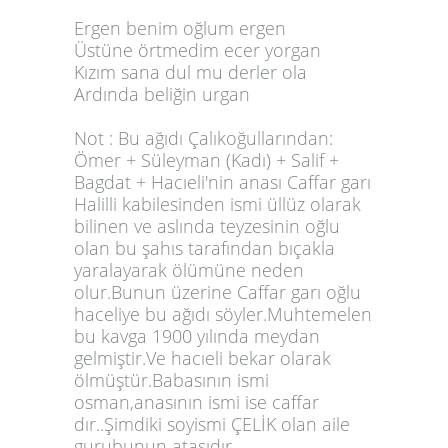
Ergen benim oğlum ergen
Üstüne örtmedim ecer yorgan
Kızım sana dul mu derler ola
Ardında beliğin urgan
Not : Bu ağıdı Çalıkoğullarından:
Ömer + Süleyman (Kadı) + Salif +
Bagdat + Hacıeli'nin anası Caffar garı
Halilli kabilesinden ismi üllüz olarak
bilinen ve aslında teyzesinin oğlu
olan bu şahıs tarafından bıçakla
yaralayarak ölümüne neden
olur.Bunun üzerine Caffar garı oğlu
haceliye bu ağıdı söyler.Muhtemelen
bu kavga 1900 yılında meydan
gelmiştir.Ve hacıeli bekar olarak
ölmüştür.Babasının ismi
osman,anasının ismi ise caffar
dır..Şimdiki soyismi ÇELİK olan aile
gurubunun atasıdır.