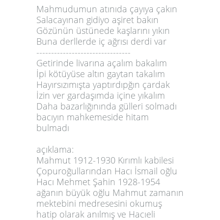
Mahmudumun atınıda çayıya çakın
3
Salacayınan gidiyo aşiret bakın
4
Gözünün üstünede kaşlarını yıkın
5
Buna derllerde iç ağrısı derdi var
--------------------------------
6
Getirinde livarına açalım bakalım
7
İpi kötüyüse altın gaytan takalım
Hayırsızımışta yaptırdıpğın çardak
İzin ver gardaşımda içine yıkalım
Daha bazarlığınında gülleri solmadı
bacıyın mahkemeside hitam
bulmadı
açıklama:
Mahmut 1912-1930 Kırımlı kabilesi
Çopuroğullarından Hacı İsmail oğlu
Hacı Mehmet Şahin 1928-1954
ağanın büyük oğlu Mahmut zamanın
mektebini medresesini okumuş
hatip olarak anılmış ve Hacıeli