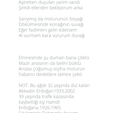
Aşiretten duyulan yarim varıdı
Şimdi ellerden bekliyorum arka
Sarıyımış da moturunun boyağı
Dökülmesinde konağının suvağı
Eğer fadimeni gelin edersem
Al vurmam kara vururum duvağı
Elninesinde şu duman bana çöktü
Mazir anasının da belini büktü
Arızası çoğumuş soyha moturun
Yabancı devletlere tamire çekti
NOT. Bu ağıdı 32 yaşında dul kalan
Akkadın Erdoğan1933.2002
39 yaşında trafik kazasında
kaybettiği eşi Hamdi
Erdoğana.1926.1965