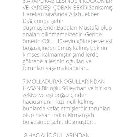
6.ARAPLIKABİLESİNDEN.KOCAÖMER
VE KARDEŞİ ÇOBAN BEKİR.Sarıkamış
Harekatı sırasında Allahuekber
Dağlarında şehir
düşmüşleridr.Babaları Mustafa olup
anaları bilinmemektedir Geride
ömerin Oğlu Hüseyin göktepe ve eşi
boğaziçinden ümüş kalmış bekirin
kimsesi kalmamıştır şimdilerde
göktepe ailesinin oğulları ve
torunları yaşamaktadırlar…
7.MOLLADURANOĞULLARINDAN
HASAN.Bir oğlu Süleyman ve bir kızı
zekiye ve eşi boğaziçinden
hacıosmanın kızı incili kalmış
bunlarda vefat etmişlerdir torunları
olup hasan ırakın Kirmanşah
bölgesinde şehit düşmüştür…
8.HACIALİOĞULLARINDAN