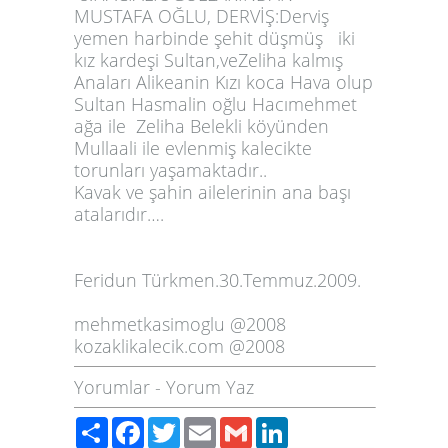
MUSTAFA OĞLU, DERVİŞ:Derviş
yemen harbinde şehit düşmüş iki
kız kardeşi Sultan,veZeliha kalmış
Anaları Alikeanin Kızı koca Hava olup
Sultan Hasmalin oğlu Hacımehmet
ağa ile Zeliha Belekli köyünden
Mullaali ile evlenmiş kalecikte
torunları yaşamaktadır..
Kavak ve şahin ailelerinin ana başı
atalarıdır….
Feridun Türkmen.30.Temmuz.2009.
mehmetkasimoglu @2008
kozaklikalecik.com @2008
Yorumlar
-
Yorum Yaz
Paylaş
Facebook
Twitter
Email
Gmail
LinkedIn