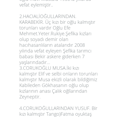
vefat eylemiştir..
3
4
2.HACIALİOĞULLARINDAN.
5
KARABEKİR. Üç kızı bir oğlu kalmıştır
torunları vardır Oğlu Efe
6
Mehmet.Yeter.Rukiye.Şefika kızları
7
olup soyadı demir olan
hacıhasanlıların atalarıdır 2008
yılında vefat eyleyen Şefika tarımcı
babası Bekir askere giderken 7
yaşlarındadır…
3.CORUKOĞLU MUSA.İki kızı
kalmıştır Elif ve selbi onların torunları
kalmıştır Musa ekizli olarak bildiğimiz
Kabileden Gökhasanın oğlu olup
kızlarının anası Çalık oğllarından
Zeyneptir.
4.CORUKOĞULLARINDAN YUSUF. Bir
kızı kalmıştır Tango)Fatma oyuktaş