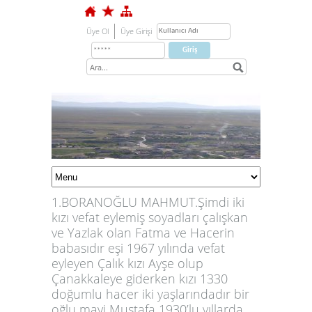
Üye Ol
Üye Girişi
1.BORANOĞLU MAHMUT.Şimdi iki
kızı vefat eylemiş soyadları çalışkan
ve Yazlak olan Fatma ve Hacerin
babasıdır eşi 1967 yılında vefat
eyleyen Çalık kızı Ayşe olup
Çanakkaleye giderken kızı 1330
1
doğumlu hacer iki yaşlarındadır bir
oğlu mavi Mustafa 1930’lu yıllarda
2