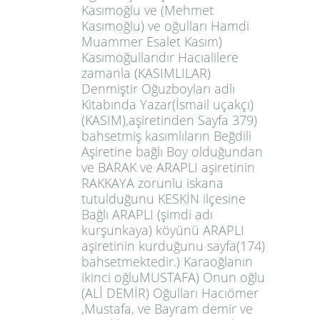
Kasımoğlu ve (Mehmet
Kasımoğlu) ve oğulları Hamdi
Muammer Esalet Kasım)
Kasımoğullarıdır Hacıalilere
zamanla (KASIMLILAR)
Denmiştir Oğuzboyları adlı
Kitabında Yazar(İsmail uçakçı)
(KASIM),aşiretinden Sayfa 379)
bahsetmiş kasımlıların Beğdili
Aşiretine bağlı Boy olduğundan
ve BARAK ve ARAPLI aşiretinin
RAKKAYA zorunlu iskana
tutulduğunu KESKİN ilçesine
Bağlı ARAPLI (şimdi adı
kurşunkaya) köyünü ARAPLI
aşiretinin kurduğunu sayfa(174)
bahsetmektedir.) Karaoğlanın
ikinci oğluMUSTAFA) Onun oğlu
(ALİ DEMİR) Oğulları Hacıömer
,Mustafa, ve Bayram demir ve