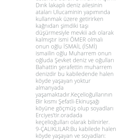
Dırık lakaplı deniz ailesinin
ataları Ulucaminin yapımında
kullanmak üzere getirirken
kağnıdan şimdiki taşı
düşürmesiyle mevkii adı olarak
kalmıştır ismi ÖMER olmalı
onun oğlu İSMAİL (İSMİ)
ismailin oğlu Muharrem onun
oğluda Şevket deniz ve oğulları
Bahattin şerafettin muharrem
denizdir bu kabiledende halen
köyde yaşayan yoktur
almanyada
yaşamaktadır.Keçelioğullarının
Bir kısmı Şefatli-Ekinuşağı
köyüne göçmüş olup soyadları
Erciyes'tir.oradada
keçelioğulları olarak bilinirler.
9-ÇALIKLILAR:Bu kabilede halen
köyde yaşayan ve soyadları: