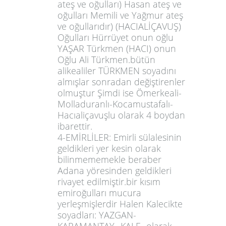
ateş ve oğulları) Hasan ateş ve
oğulları Memili ve Yağmur ateş
ve oğullarıdır) (HACIALİÇAVUŞ)
Oğulları Hürrüyet onun oğlu
YAŞAR Türkmen (HACI) onun
Oğlu Ali Türkmen.bütün
alikealiler TÜRKMEN soyadını
almışlar sonradan değiştirenler
olmuştur Şimdi ise Ömerkeali-
Molladuranlı-Kocamustafalı-
Hacıaliçavuşlu olarak 4 boydan
ibarettir.
4-EMİRLİLER: Emirli sülalesinin
geldikleri yer kesin olarak
bilinmememekle beraber
Adana yöresinden geldikleri
rivayet edilmiştir.bir kısım
emiroğulları mucura
yerleşmişlerdir Halen Kalecikte
soyadları: YAZGAN-