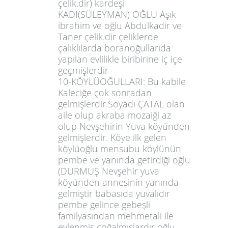
çelik.dir) kardeşi
KADI(SÜLEYMAN) OĞLU Aşık
ibrahim ve oğlu Abdulkadir ve
Taner çelik.dir çeliklerde
çalıklılarda boranoğullarıda
yapılan evlilikle biribirine iç içe
geçmişlerdir
10-KÖYLÜOĞULLARI: Bu kabile
Kaleciğe çok sonradan
gelmişlerdir.Soyadı ÇATAL olan
aile olup akraba mozaiği az
olup Nevşehirin Yuva köyünden
gelmişlerdir. Köye ilk gelen
köylüoğlu mensubu köylünün
pembe ve yanında getirdiği oğlu
(DURMUŞ Nevşehir yuva
köyünden annesinin yanında
gelmiştir babasıda yuvalıdır
pembe gelince gebeşli
familyasından mehmetali ile
evlenmiş çoğalmışlardır oğlu