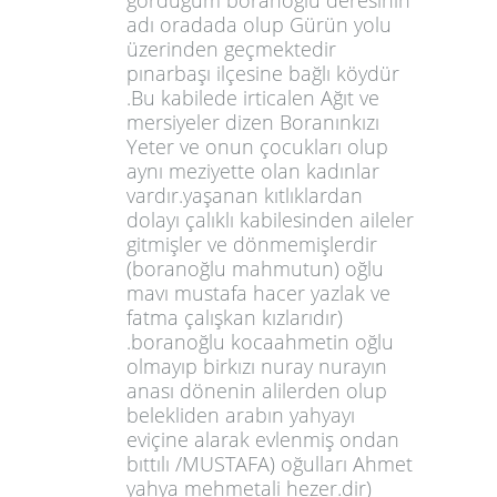
gördüğüm boranoğlu deresinin
adı oradada olup Gürün yolu
üzerinden geçmektedir
pınarbaşı ilçesine bağlı köydür
.Bu kabilede irticalen Ağıt ve
mersiyeler dizen Boranınkızı
Yeter ve onun çocukları olup
aynı meziyette olan kadınlar
vardır.yaşanan kıtlıklardan
dolayı çalıklı kabilesinden aileler
gitmişler ve dönmemişlerdir
(boranoğlu mahmutun) oğlu
mavı mustafa hacer yazlak ve
fatma çalışkan kızlarıdır)
.boranoğlu kocaahmetin oğlu
olmayıp birkızı nuray nurayın
anası dönenin alilerden olup
belekliden arabın yahyayı
eviçine alarak evlenmiş ondan
bıttılı /MUSTAFA) oğulları Ahmet
yahya mehmetali hezer.dir)