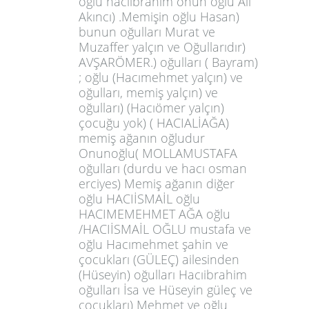
oğlu hacıibrahim onun oğlu Ali
Akıncı) .Memişin oğlu Hasan)
bunun oğulları Murat ve
Muzaffer yalçın ve Oğullarıdır)
AVŞARÖMER.) oğulları ( Bayram)
; oğlu (Hacımehmet yalçın) ve
oğulları, memiş yalçın) ve
oğulları) (Hacıömer yalçın)
çocuğu yok) ( HACIALİAĞA)
memiş ağanın oğludur
Onunoğlu( MOLLAMUSTAFA
oğulları (durdu ve hacı osman
erciyes) Memiş ağanın diğer
oğlu HACIİSMAİL oğlu
HACIMEMEHMET AĞA oğlu
/HACIİSMAİL OĞLU mustafa ve
oğlu Hacımehmet şahin ve
çocukları (GÜLEÇ) ailesinden
(Hüseyin) oğulları Hacıibrahim
oğulları İsa ve Hüseyin güleç ve
çocukları) Mehmet ve oğlu