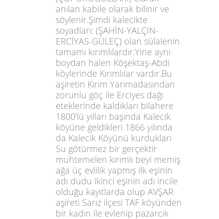
anılan kabile olarak bilinir ve
3
söylenir.Şimdi kalecikte
4
soyadları: (ŞAHİN-YALÇIN-
5
ERCİYAS-GÜLEÇ) olan sülalenin
tamamı kırımlılardır.Yine aynı
6
boydan halen Köşektaş-Abdi
7
köylerinde Kırımlılar vardır.Bu
aşiretin Kırım Yarımadasından
zorunlu göç ile Erciyes dağı
eteklerinde kaldıkları bilahere
1800'lü yılları başında Kalecik
köyüne geldikleri 1866 yılında
da Kalecik Köyünü kurdukları
Su götürmez bir gerçektir
muhtemelen kırımlı beyi memiş
ağa üç evlilik yapmış ilk eşinin
adı dudu ikinci eşinin adı incile
olduğu kayıtlarda olup AVŞAR
aşireti Sarız ilçesi TAF köyünden
bir kadın ile evlenip pazarcık