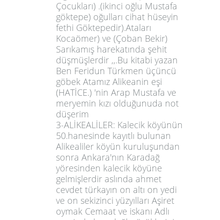
Çocukları) .(ikinci oğlu Mustafa
göktepe) oğulları cihat hüseyin
fethi Göktepedir).Ataları
Kocaömer) ve (Çoban Bekir)
Sarıkamış harekatında şehit
düşmüşlerdir ,,.Bu kitabi yazan
Ben Feridun Türkmen üçüncü
göbek Atamız Alikeanin eşi
(HATİCE.) 'nin Arap Mustafa ve
meryemin kızı olduğunuda not
düşerim
3-ALİKEALİLER: Kalecik köyünün
50.hanesinde kayıtlı bulunan
Alikealiler köyün kuruluşundan
sonra Ankara'nın Karadağ
yöresinden kalecik köyüne
gelmişlerdir aslında ahmet
cevdet türkayın on altı on yedi
ve on sekizinci yüzyılları Aşiret
oymak Cemaat ve iskanı Adlı