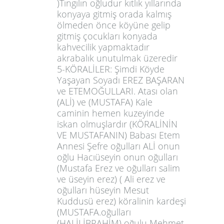
)Tıngılın oğludur kıtlık yıllarında
konyaya gitmiş orada kalmış
ölmeden önce köyüne gelip
gitmiş çocukları konyada
kahvecilik yapmaktadır
akrabalık unutulmak üzeredir
5-KÖRALİLER: Şimdi Köyde
Yaşayan Soyadı EREZ BAŞARAN
ve ETEMOĞULLARI. Atası olan
(ALİ) ve (MUSTAFA) Kale
caminin hemen kuzeyinde
iskan olmuşlardır (KÖRALİNİN
VE MUSTAFANIN) Babası Etem
Annesi Şefre oğulları ALİ onun
oğlu Hacıüseyin onun oğulları
(Mustafa Erez ve oğulları salim
ve üseyin erez) ( Ali erez ve
oğulları hüseyin Mesut
Kuddusü erez) köralinin kardeşi
(MUSTAFA.oğulları
(HALİLİBRAHİM) oğulu Mehmet