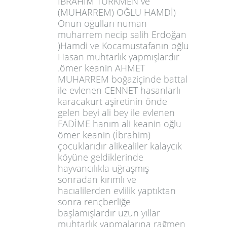
İBRAHİM TÜRKMEN ve
(MUHARREM) OĞLU HAMDİ)
Onun oğulları numan
muharrem necip salih Erdoğan
)Hamdi ve Kocamustafanın oğlu
Hasan muhtarlık yapmışlardır
.ömer keanin AHMET
MUHARREM boğaziçinde battal
ile evlenen CENNET hasanlarlı
karacakurt aşiretinin önde
gelen beyi ali bey ile evlenen
FADİME hanım ali keanin oğlu
ömer keanin (İbrahim)
çocuklarıdır alikealiler kalaycık
köyüne geldiklerinde
hayvancılıkla uğraşmış
sonradan kırımlı ve
hacıalilerden evlilik yaptıktan
sonra rençberliğe
başlamışlardır uzun yıllar
muhtarlık yapmalarına rağmen