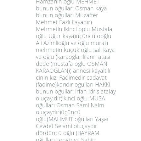
Hamzanın oğlu MEHMET
bunun oğulları Osman kaya
bunun oğulları Muzaffer
Mehmet Fazlı kayadır)
Mehmetin ikinci oplu Mustafa
oğlu Uğur kaya)üçüncü ooğlu
Ali Azimlioğlu ve oğlu murat)
mehmetin küçük oğlu sali kaya
ve oğlu (karaoğlanlıların atası
dede (mustafa oğlu OSMAN
KARAOĞLAN)) annesi kayaltılı
cinin kızı Fadimedir cadavat
(fadime)karıdır oğulları HAKKI
bunun oğulları irfan idris atalay
oluçay,dır)ikinci oğlu MUSA
oğulları Osman Sami Naim
oluçaydır)üçüncü
oğlu(MAHMUT oğulları Yaşar
Cevdet Selami oluçaydır
dördüncü oğlu (BAYRAM
oğulları cengiz ve Şahin