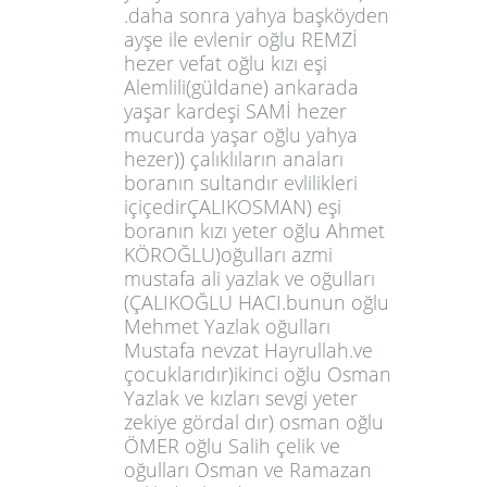
.daha sonra yahya başköyden
ayşe ile evlenir oğlu REMZİ
hezer vefat oğlu kızı eşi
Alemlili(güldane) ankarada
yaşar kardeşi SAMİ hezer
mucurda yaşar oğlu yahya
hezer)) çalıklıların anaları
boranın sultandır evlilikleri
içiçedirÇALIKOSMAN) eşi
boranın kızı yeter oğlu Ahmet
KÖROĞLU)oğulları azmi
mustafa ali yazlak ve oğulları
(ÇALIKOĞLU HACI.bunun oğlu
Mehmet Yazlak oğulları
Mustafa nevzat Hayrullah.ve
çocuklarıdır)ikinci oğlu Osman
Yazlak ve kızları sevgi yeter
zekiye gördal dır) osman oğlu
ÖMER oğlu Salih çelik ve
oğulları Osman ve Ramazan