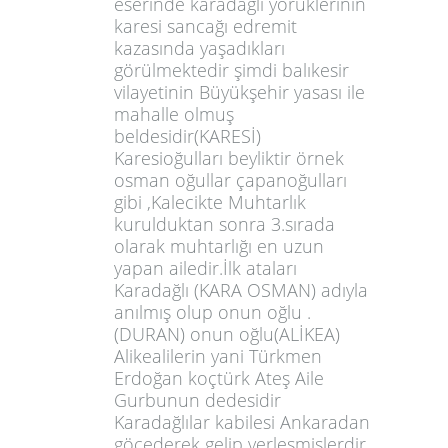
eserinde karadağlı yörüklerinin
karesi sancağı edremit
kazasında yaşadıkları
görülmektedir şimdi balıkesir
vilayetinin Büyükşehir yasası ile
mahalle olmuş
beldesidir(KARESİ)
Karesioğulları beyliktir örnek
osman oğullar çapanoğulları
gibi ,Kalecikte Muhtarlık
kurulduktan sonra 3.sırada
olarak muhtarlığı en uzun
yapan ailedir.İlk ataları
Karadağlı (KARA OSMAN) adıyla
anılmış olup onun oğlu .
(DURAN) onun oğlu(ALİKEA)
Alikealilerin yani Türkmen
Erdoğan koçtürk Ateş Aile
Gurbunun dedesidir
Karadağlılar kabilesi Ankaradan
göçederek gelip yerleşmişlerdir