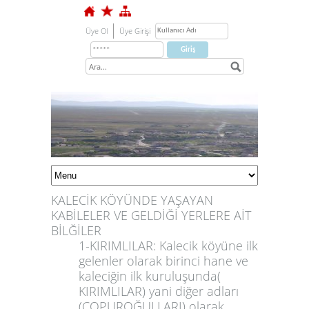
Üye Ol
Üye Girişi
KALECİK KÖYÜNDE YAŞAYAN
KABİLELER VE GELDİĞİ YERLERE AİT
BİLĞİLER
1-KIRIMLILAR: Kalecik köyüne ilk
gelenler olarak birinci hane ve
kaleciğin ilk kuruluşunda(
1
KIRIMLILAR) yani diğer adları
(ÇOPUROĞULLARI) olarak
2