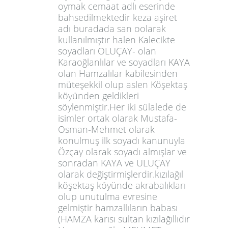
oymak cemaat adlı eserinde
bahsedilmektedir keza aşiret
adı buradada san oolarak
kullanılmıştır halen Kalecikte
soyadları OLUÇAY- olan
Karaoğlanlılar ve soyadları KAYA
olan Hamzalılar kabilesinden
müteşekkil olup aslen Köşektaş
köyünden geldikleri
söylenmiştir.Her iki sülalede de
isimler ortak olarak Mustafa-
Osman-Mehmet olarak
konulmuş ilk soyadı kanunuyla
Özçay olarak soyadı almışlar ve
sonradan KAYA ve ULUÇAY
olarak değiştirmişlerdir.kızılağıl
köşektaş köyünde akrabalıkları
olup unutulma evresine
gelmiştir hamzallıların babası
(HAMZA karısı sultan kızılağıllıdır