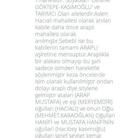
7.hanesidir. Soyadları -DEMİR-
GÖKTEPE-KASIMOĞLU' ve
TARIMCI Olan ailelerdir.Aslen
Hacıali mahallesi olarak anılan
kabile daha önce araplı
mahallesi olarak
anılmıştır.Sebebi ise bu
kabilenin tamamı ARAPLI
aşiretine mensuptur.Araplıkla
bir alakası olmayıp bu şan
sadece isimden hareketle
söylenmiştir keza öncelerde
isim olarak kullanılmıştır ondan
dolayı araplı diye söylene
gelmiştir ataları (ARAP
MUSTAFA) ve eşi (MERYEMDİR)
oğulları (HACIALİ) ve onun Oğlu
(MEHMET.KARAOĞLAN) Oğulları
HANİFİ ve MUSTAFA HANİFİNİN
oğullarI (Hacıbey kasımoğlu)
oğulları şeref şevket kemal