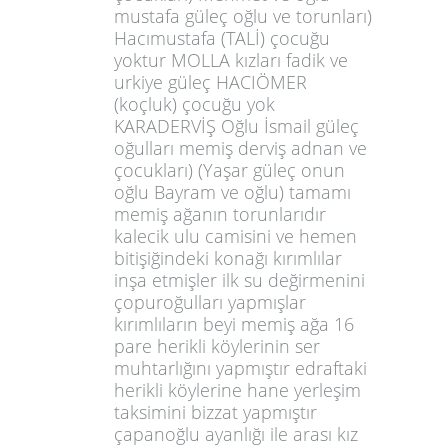
mustafa güleç oğlu ve torunları)
Hacımustafa (TALİ) çocuğu
yoktur MOLLA kızları fadik ve
urkiye güleç HACIÖMER
(koçluk) çocuğu yok
KARADERVİŞ Oğlu İsmail güleç
oğulları memiş derviş adnan ve
çocukları) (Yaşar güleç onun
oğlu Bayram ve oğlu) tamamı
memiş ağanın torunlarıdır
kalecik ulu camisini ve hemen
bitişiğindeki konağı kırımlılar
inşa etmişler ilk su değirmenini
çopuroğulları yapmışlar
kırımlıların beyi memiş ağa 16
pare herikli köylerinin ser
muhtarlığını yapmıştır edraftaki
herikli köylerine hane yerleşim
taksimini bizzat yapmıştır
çapanoğlu ayanlığı ile arası kız