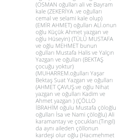
(OSMAN oğulları ali ve Bayram
kale (ZEKERİYA .ve oğulları
cemal ve selami kale olup)
(EMİR AHMET) oğulları ALİ.onun
oğlu Küçük Ahmet yazgan ve
oğlu Hüseyin) (TÜLÜ MUSTAFA
ve oğlu MEHMET bunun
oğulları Mustafa Halis ve Yalçın
Yazgan ve oğulları (BEKTAŞ
çocuğu yoktur)
(MUHARREM.oğulları Yaşar
Bektaş Suat Yazgan ve oğulları
(AHMET ÇAVUŞ.ve oğlu Nihat
yazgan ve oğulları Kadim ve
Ahmet yazgan ) (ÇÖLLO
İBRAHİM oğulu Mustafa çöloğlu
oğulları İsa ve Nami çöloğlu) Ali
karamantay ve çocukları.(Tıngıl)
da aynı aileden çöllonun
kardeşi olur oğlu (Hacımehmet