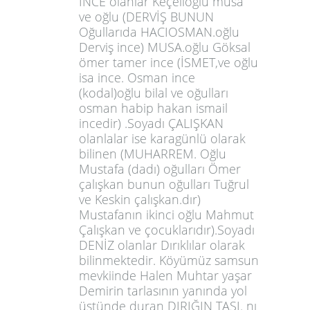
İNCE olanlar Keçelioğlu musa
ve oğlu (DERVİŞ BUNUN
Oğullarıda HACIOSMAN.oğlu
Derviş ince) MUSA.oğlu Göksal
ömer tamer ince (İSMET,ve oğlu
isa ince. Osman ince
(kodal)oğlu bilal ve oğulları
osman habip hakan ismail
incedir) .Soyadı ÇALIŞKAN
olanlalar ise karagünlü olarak
bilinen (MUHARREM. Oğlu
Mustafa (dadı) oğulları Ömer
çalışkan bunun oğulları Tuğrul
ve Keskin çalışkan.dır)
Mustafanın ikinci oğlu Mahmut
Çalışkan ve çocuklarıdır).Soyadı
DENİZ olanlar Dırıklılar olarak
bilinmektedir. Köyümüz samsun
mevkiinde Halen Muhtar yaşar
Demirin tarlasının yanında yol
üstünde duran DIRIĞIN TAŞI. nı