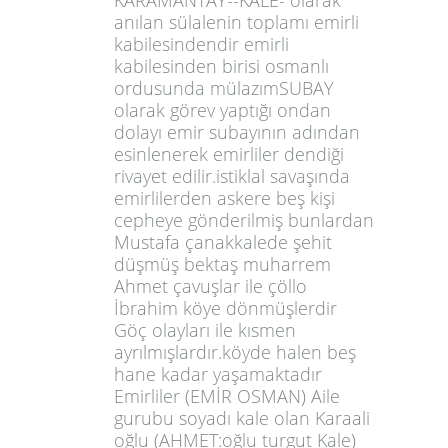
KARAMANTAY--KALE- olarak
anılan sülalenin toplamı emirli
kabilesindendir emirli
kabilesinden birisi osmanlı
ordusunda mülazımSUBAY
olarak görev yaptığı ondan
dolayı emir subayının adından
esinlenerek emirliler dendiği
rivayet edilir.istiklal savaşında
emirlilerden askere beş kişi
cepheye gönderilmiş bunlardan
Mustafa çanakkalede şehit
düşmüş bektaş muharrem
Ahmet çavuşlar ile çöllo
İbrahim köye dönmüşlerdir
Göç olayları ile kısmen
ayrılmışlardır.köyde halen beş
hane kadar yaşamaktadır
Emirliler (EMİR OSMAN) Aile
gurubu soyadı kale olan Karaali
oğlu (AHMET:oğlu turgut Kale)