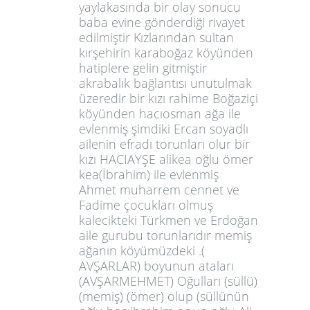
yaylakasında bir olay sonucu
baba evine gönderdiği rivayet
edilmiştir Kızlarından sultan
kırşehirin karaboğaz köyünden
hatiplere gelin gitmiştir
akrabalık bağlantısı unutulmak
üzeredir bir kızı rahime Boğaziçi
köyünden hacıosman ağa ile
evlenmiş şimdiki Ercan soyadlı
ailenin efradı torunları olur bir
kızı HACIAYŞE alikea oğlu ömer
kea(İbrahim) ile evlenmiş
Ahmet muharrem cennet ve
Fadime çocukları olmuş
kalecikteki Türkmen ve Erdoğan
aile gurubu torunlarıdır memiş
ağanın köyümüzdeki .(
AVŞARLAR) boyunun ataları
(AVŞARMEHMET) Oğulları (süllü)
(memiş) (ömer) olup (süllünün