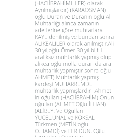
(HACIİBRAHİMLİLER) olarak
Ayrılmışlardır) (KARAOSMAN)
oğlu Duran ve Duranın oğlu Ali
Muhtarlığı alınca zamanın
adetlerine göre muhtarlara
KAYE denilmiş ve bundan sonra
ALİKEALİLER olarak anılmıştır.Ali
30 yıl,oğlu Ömer 30 yıl bilfiil
aralıksız muhtarlık yapmış olup
alikea oğlu molla duran da ara
muhtarlık yapmıştır sonra oğlu
AHMET) Muhtarlık yapmış
kardeşi MUHARREMDE
muhtarlık yapmışlardır ..Ahmet
in oğulları (HACIİBRAHİM) Onun
oğulları (AHMET.Oğlu İLHAN)
(ALİBEY. Ve Oğulları
YÜCEL.ÜNAL ve KÖKSAL
Türkmen (METİN;oğlu
O.HAMDİ) ve FERiDUN. Oğlu