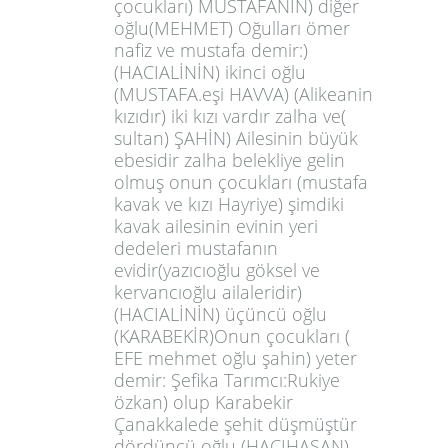
çocukları) MUSTAFANIN) diğer
oğlu(MEHMET) Oğulları ömer
nafiz ve mustafa demir:)
(HACIALİNİN) ikinci oğlu
(MUSTAFA.eşi HAVVA) (Alikeanin
kızıdır) iki kızı vardır zalha ve(
sultan) ŞAHİN) Ailesinin büyük
ebesidir zalha belekliye gelin
olmuş onun çocukları (mustafa
kavak ve kızı Hayriye) şimdiki
kavak ailesinin evinin yeri
dedeleri mustafanın
evidir(yazıcıoğlu göksel ve
kervancıoğlu ailaleridir)
(HACIALİNİN) üçüncü oğlu
(KARABEKİR)Onun çocukları (
EFE mehmet oğlu şahin) yeter
demir: Şefika Tarımcı:Rukiye
özkan) olup Karabekir
Çanakkalede şehit düşmüştür
dördüncü oğlu (HACIHASAN)