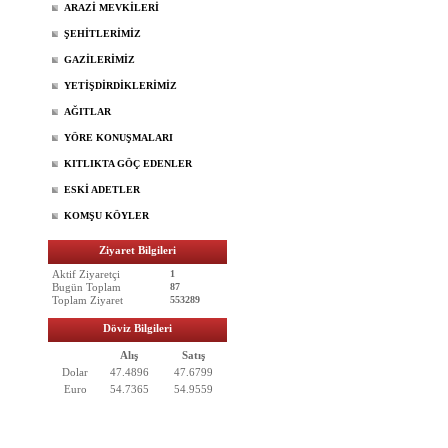
ARAZİ MEVKİLERİ
ŞEHİTLERİMİZ
GAZİLERİMİZ
YETİŞDİRDİKLERİMİZ
AĞITLAR
YÖRE KONUŞMALARI
KITLIKTA GÖÇ EDENLER
ESKİ ADETLER
KOMŞU KÖYLER
Ziyaret Bilgileri
Aktif Ziyaretçi
1
Bugün Toplam
87
Toplam Ziyaret
553289
Döviz Bilgileri
Alış
Satış
Dolar
47.4896
47.6799
Euro
54.7365
54.9559