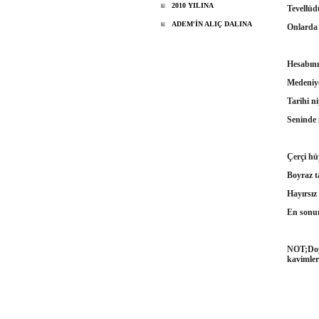
2010 YILINA
Tevellüd
ADEM'İN ALIÇ DALINA
Onlarda m
Hesabını
Medeniy
Tarihi n
Seninde 
Çerçi hü
Boyraz t
Hayırsız
En sonun
NOT;Doyd
kavimler
Fer
14.