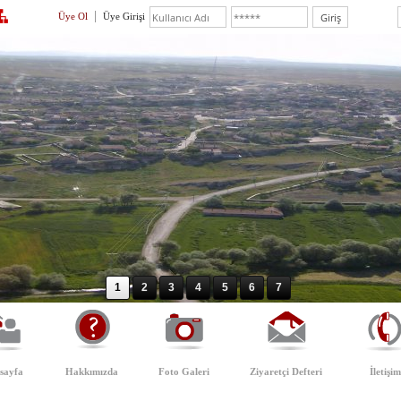
Üye Ol
Üye Girişi
1
2
3
4
5
6
7
sayfa
Hakkımızda
Foto Galeri
Ziyaretçi Defteri
İletişim