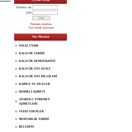
Kullanıcı adı
Şifre
Parolamı unuttum
Üye olmak istiyorum
Site Menüsü
YASAL UYARI
KALECİK TARİHİ
KALECİK DEMOĞRAFİSİ
KALECİK SOY AĞACI
KALECİK SOY BİLGİLERİ
KABİLE VE AİLELER
HERİKLİ AŞİRETİ
ANADOLU TÜRKMEN
AŞİRETLERİ
VEFAT EDENLER
MUHTARLIK TARİHİ
BELEDİYE