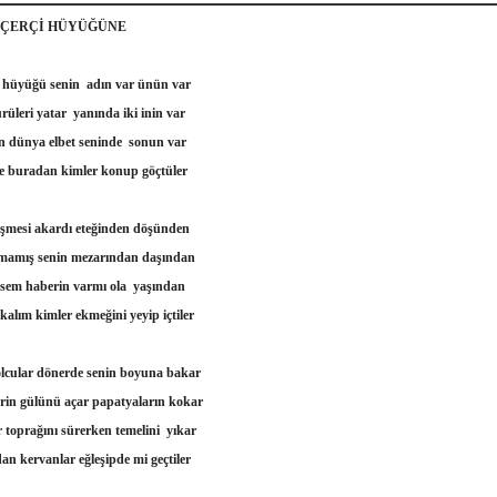
Çİ HÜYÜĞÜNE
 hüyüğü senin adın var ünün var
rüleri yatar yanında iki inin var
n dünya elbet seninde sonun var
e buradan kimler konup göçtüler
eşmesi akardı eteğinden döşünden
lmamış senin mezarından daşından
esem haberin varmı ola yaşından
kalım kimler ekmeğini yeyip içtiler
lcular dönerde senin boyuna bakar
erin gülünü açar papatyaların kokar
 toprağını sürerken temelini yıkar
an kervanlar eğleşipde mi geçtiler