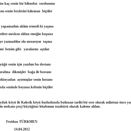
ün kaç senin bir bilenden sordunmu
ı senin beylerini kılıcınan biçtiler
 yapamadım aklım ermedi ki yaşına
etlere mesken oldun emeğin boşuna
iye yazmadılar ola mezarıyın taşına
mi benim gibi yaralarını açtılar
yüğü senin için yazdım bu destanı
arafına dikmişler bağa ile bostanı
 dünyadan ayırmışlar senin hıstanı
da seninde boyuna kefenin biçtiler
uk köyü ile Kalecik köyü hududunda bulunan tarihi bir eser olarak milattan önce y
in mekanı çerçi hüyüğüne hitabımın tezahürü olarak kaleme aldım.
idun TÜRKMEN
04.2012