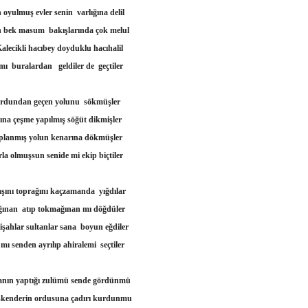
oyulmuş evler senin varlığına delil
 bek masum bakışlarında çok melul
alecikli hacıbey doyduklu hacıhalil
ı buralardan geldiler de geçtiler
urdundan geçen yolunu sökmüşler
ına çeşme yapılmış söğüt dikmişler
planmış yolun kenarına dökmüşler
rla olmuşsun senide mi ekip biçtiler
aşını toprağını kaçzamanda yığdılar
ğınan atıp tokmağınan mı döğdüler
işahlar sultanlar sana boyun eğdiler
mı senden ayrılıp ahiralemi seçtiler
anın yaptığı zulümü sende gördünmü
skenderin ordusuna çadırı kurdunmu