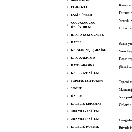
Kayadan 
ELAGÖZLÜ
Duruşun
ESKİ GÜNLER
Nerede K
ÇOCUKLUĞUMU
ÖZLÜYORUM
Onlardam
HANİ O ESKİ GÜNLER
KADER
Senin y
KAFALININ ÇEŞMESİNE
Yanı baş
KARAKALKIM'A
Daşın to
KATIN ARASINA
Şimdi ta
KALECİK'E SİTEM
SORMAK İSTİYORUM
Tepeni t
SÖĞÜT
Mancını
ÖZLEM
Nice pad
KALECİK DERESİNE
Onlarda 
2000 YILINA SİTEM
2002 YILINA SİTEM
Cengizh
KALECİK KÖYÜNE
Büyük i