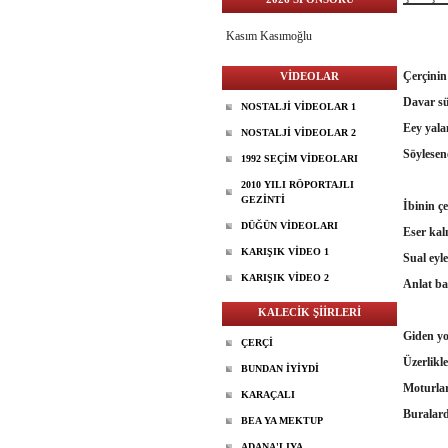
ÇER
Kasım Kasımoğlu
Çerçinin
VİDEOLAR
Davar sü
NOSTALJİ VİDEOLAR 1
Eey yala
NOSTALJİ VİDEOLAR 2
Söylesen
1992 SEÇİM VİDEOLARI
2010 YILI RÖPORTAJLI
GEZİNTİ
İbinin ç
DÜĞÜN VİDEOLARI
Eser ka
KARIŞIK VİDEO 1
Sual eyl
KARIŞIK VİDEO 2
Anlat ba
KALECİK ŞİİRLERİ
Giden yo
ÇERÇİ
Üzerlikl
BUNDAN İYİYDİ
Moturlar
KARAÇALI
Buralard
BEA YA MEKTUP
ADANA'LIYA