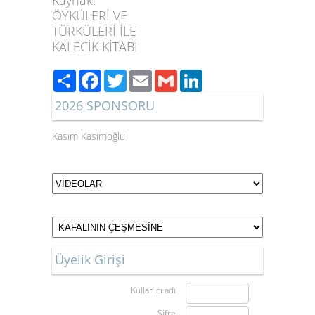
Kaynak:
ÖYKÜLERİ VE
TÜRKÜLERİ İLE
KALECİK KİTABI
Paylaş
Facebook
Twitter
Email
Gmail
LinkedIn
2026 SPONSORU
Kasım Kasımoğlu
Üyelik Girişi
Kullanıcı adı
Şifre