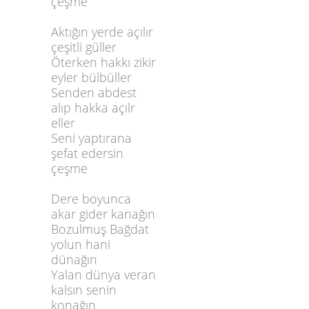
çeşme
Aktığın yerde açılır
çeşitli güller
Öterken hakkı zikir
eyler bülbüller
Senden abdest
alıp hakka açılr
eller
Seni yaptırana
şefat edersin
çeşme
Dere boyunca
akar gider kanağın
Bozulmuş Bağdat
yolun hani
dünağın
Yalan dünya veran
kalsın senin
konağın