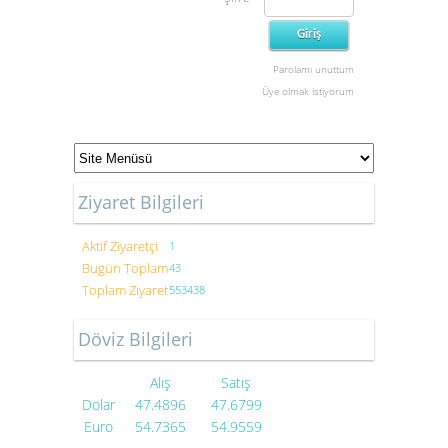
Parolamı unuttum
Üye olmak istiyorum
Ziyaret Bilgileri
Aktif Ziyaretçi
1
Bugün Toplam
43
Toplam Ziyaret
553438
Döviz Bilgileri
Alış
Satış
Dolar
47.4896
47.6799
Euro
54.7365
54.9559