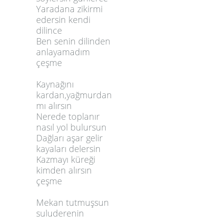
Yaradana zikirmi
3
edersin kendi
4
dilince
5
Ben senin dilinden
anlayamadım
6
çeşme
7
Kaynağını
kardan,yağmurdan
mı alırsın
Nerede toplanır
nasıl yol bulursun
Dağları aşar gelir
kayaları delersin
Kazmayı küreği
kimden alırsın
çeşme
Mekan tutmuşsun
suluderenin