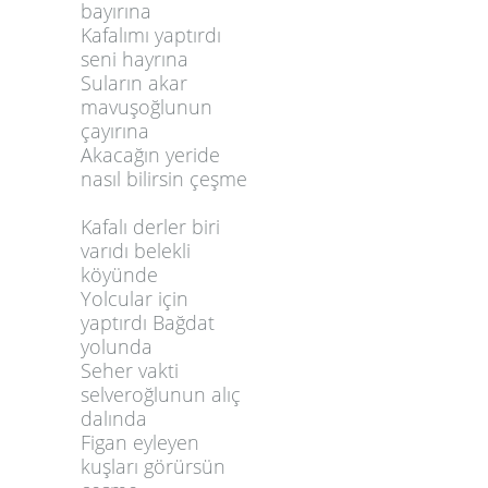
bayırına
Kafalımı yaptırdı
seni hayrına
Suların akar
mavuşoğlunun
çayırına
Akacağın yeride
nasıl bilirsin çeşme
Kafalı derler biri
varıdı belekli
köyünde
Yolcular için
yaptırdı Bağdat
yolunda
Seher vakti
selveroğlunun alıç
dalında
Figan eyleyen
kuşları görürsün