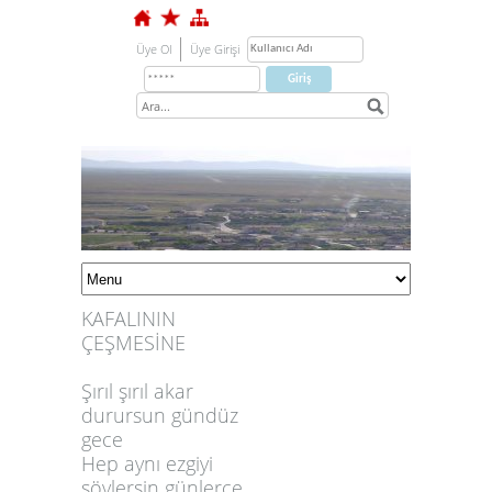
Üye Ol
Üye Girişi
KAFALININ
ÇEŞMESİNE
Şırıl şırıl akar
durursun gündüz
gece
1
Hep aynı ezgiyi
söylersin günlerce
2