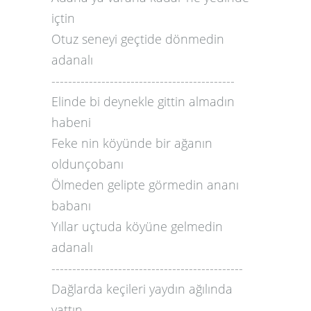
içtin
3
4
Otuz seneyi geçtide dönmedin
5
adanalı
6
--------------------------------------------
7
Elinde bi deynekle gittin almadın
habeni
Feke nin köyünde bir ağanın
oldunçobanı
Ölmeden gelipte görmedin ananı
babanı
Yıllar uçtuda köyüne gelmedin
adanalı
----------------------------------------------
Dağlarda keçileri yaydın ağılında
yattın