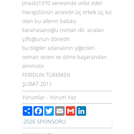
(mastı)1970 senesinde vefat eder
Hacıgülünün anasıdır.üç erkek üç kız
olan bu ailenın babası
karahasanoğlu osman dir. anaları
çilfoğlunun dönedir.
bu bilgiler adanalının yiğenleri
osman sezen ve döne başarandan
alınmıstır
FERİDUN TÜRKMEN
ŞUBAT-2011
Yorumlar
-
Yorum Yaz
Paylaş
Facebook
Twitter
Email
Gmail
LinkedIn
2026 SPONSORU