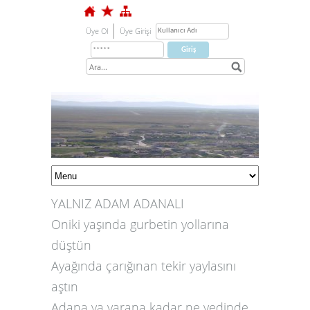
Üye Ol
Üye Girişi
YALNIZ ADAM ADANALI
Oniki yaşında gurbetin yollarına
düştün
Ayağında çarığınan tekir yaylasını
aştın
1
Adana ya varana kadar ne yedinde
2