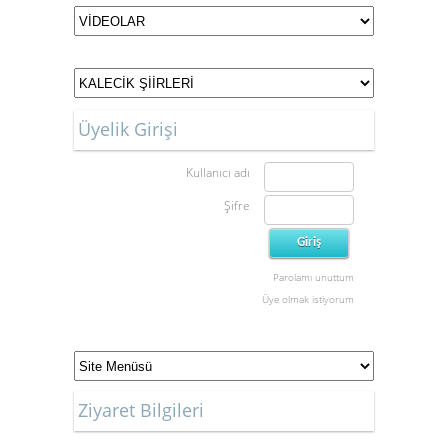
3
4
5
6
Üyelik Girişi
7
Kullanıcı adı
Şifre
Parolamı unuttum
Üye olmak istiyorum
Ziyaret Bilgileri