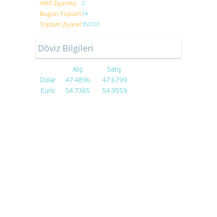
Aktif Ziyaretçi
2
Bugün Toplam
14
Toplam Ziyaret
553103
Döviz Bilgileri
Alış
Satış
Dolar
47.4896
47.6799
Euro
54.7365
54.9559